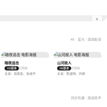
›
4K · 蓝光 · 国语配音
暗夜追击
山河故人
已完结
已完结
HD国语
HD国语
主演：段奕宏、张涵予
主演：陈道明、巩俐
同步热播 · 国语原声