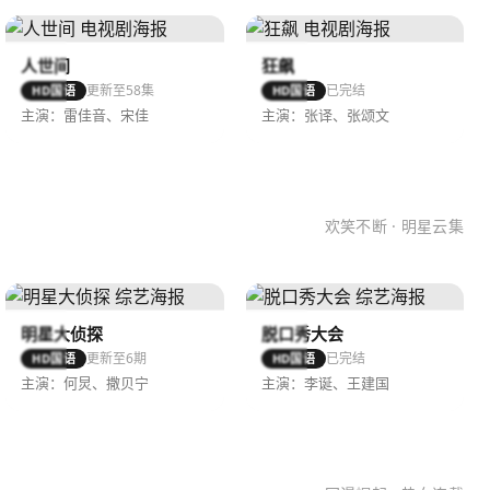
人世间
狂飙
更新至58集
已完结
HD国语
HD国语
主演：雷佳音、宋佳
主演：张译、张颂文
欢笑不断 · 明星云集
明星大侦探
脱口秀大会
更新至6期
已完结
HD国语
HD国语
主演：何炅、撒贝宁
主演：李诞、王建国