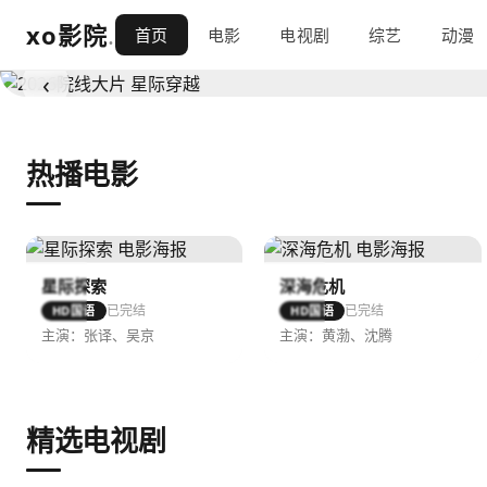
xo影院
.
4K超清 · 豆瓣高分 · 全网首播
首页
电影
电视剧
综艺
动漫
‹
热播电影
星际探索
深海危机
已完结
已完结
HD国语
HD国语
主演：张译、吴京
主演：黄渤、沈腾
精选电视剧