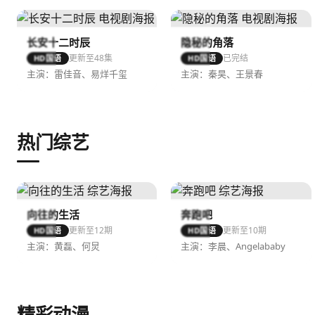
长安十二时辰
隐秘的角落
更新至48集
已完结
HD国语
HD国语
主演：雷佳音、易烊千玺
主演：秦昊、王景春
热门综艺
向往的生活
奔跑吧
更新至12期
更新至10期
HD国语
HD国语
主演：黄磊、何炅
主演：李晨、Angelababy
精彩动漫