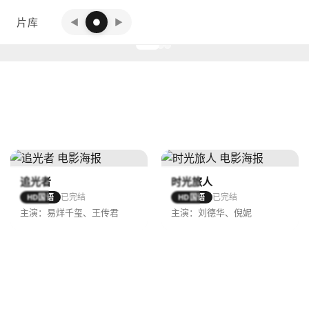
片库
◀
●
▶
追光者
时光旅人
已完结
已完结
HD国语
HD国语
主演：易烊千玺、王传君
主演：刘德华、倪妮