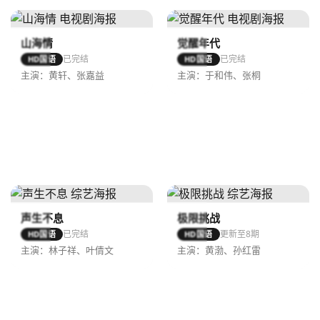
山海情
觉醒年代
已完结
已完结
HD国语
HD国语
主演：黄轩、张嘉益
主演：于和伟、张桐
声生不息
极限挑战
已完结
更新至8期
HD国语
HD国语
主演：林子祥、叶倩文
主演：黄渤、孙红雷